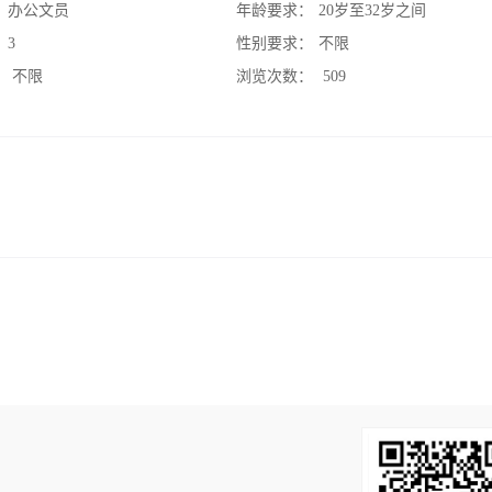
：
办公文员
年龄要求：
20岁至32岁之间
：
3
性别要求：
不限
：
不限
浏览次数：
509