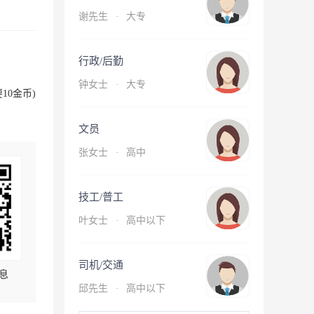
谢先生
·
大专
行政/后勤
钟女士
·
大专
10金币)
文员
张女士
·
高中
技工/普工
叶女士
·
高中以下
司机/交通
息
邱先生
·
高中以下