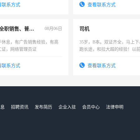
频，培训手机拍摄剪辑，教你
看联系方式
查看联系方式
音！你也可以成为拍摄达人！
成为拍摄达人！
兼职或全职销售、普工、维修
08月06日
司机
不休息，有广告销售经验，有高
35岁，B本。双证齐全，马上下
工证，网络管理员证
跑长途，和拉大超的经验！以
六，渣土车
看联系方式
查看联系方式
信息
招聘资讯
发布简历
企业入驻
会员中心
法律申明
们