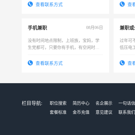
查看联系方式
查
手机兼职
08月06日
没有时间地点限制，上班族，宝妈，学
过年可
生党都可，只要你有手机，有空闲时
低压电
间，一单一结，一天二三十不成问题，
勤快的四五十，每天挣零花钱没问题！
查看联系方式
查
栏目导航:
职位搜索
简历中心
名企展示
一句话
套餐标准
金币充值
意见建议
联系我