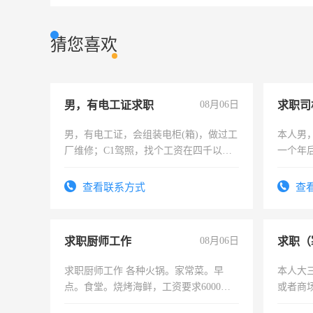
猜您喜欢
男，有电工证求职
08月06日
求职司
男，有电工证，会组装电柜(箱)，做过工
本人男，
厂维修；C1驾照，找个工资在四千以
一个年
上，枣强县以外需要有住宿，保险勿扰
加班。
电话
查看联系方式
查
求职厨师工作
08月06日
求职（
求职厨师工作 各种火锅。家常菜。早
本人大
点。食堂。烧烤海鲜，工资要求6000以
或者商
上