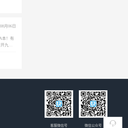
玩转抖
你也可以
08月06日
A本！有
前开九米
客服微信号
微信公众号