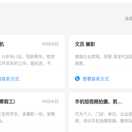
查
机
08月06日
文员 兼职
24岁有c1证，驾龄两年。想求
曾做企业官网，阿里 淘宝代运
后开货车的工作，能吃苦，不怕
销售。
看联系方式
查看联系方式
寒假工）
08月06日
手机短视频拍摄、剪辑、抖音快手
三在校学生，求兼职一份，家教
可为个人、门店、单位、企业
场。
频，培训手机拍摄剪辑，教你
可为个人、门店、单位、企业